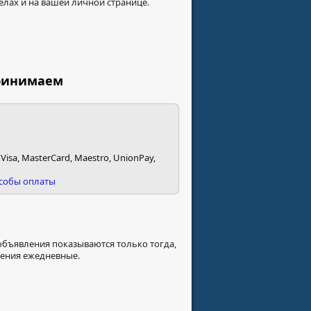
елах и на вашей личной странице.
ринимаем
 Visa, MasterCard, Maestro, UnionPay,
особы оплаты
 объявления показываются только тогда,
ления ежедневные.