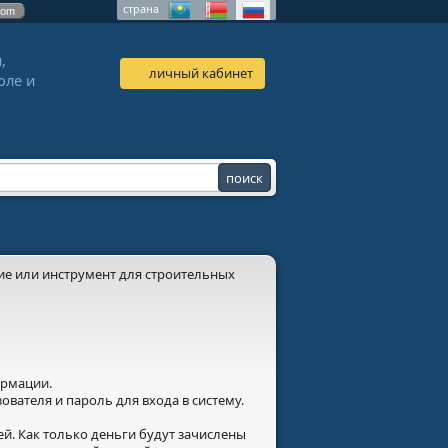
страна
com
,
личный кабинет
оле и
ние или инструмент для строительных
ормации.
ователя и пароль для входа в систему.
й. Как только деньги будут зачислены