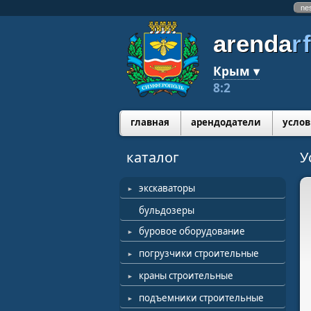
ne
arenda
r
Крым ▾
8:2
главная
арендодатели
услов
каталог
У
экскаваторы
бульдозеры
буровое оборудование
погрузчики строительные
краны строительные
подъемники строительные