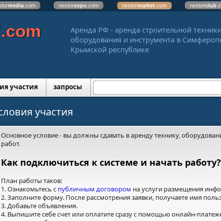
stor
media
.com
nestor
expo
.com
nestor
market
.com
nestor
club
.
f
.com
Аренда РФ - аренда строительной техники
оборудования и инструмента в Симфероп
Крымской республике
ия участия
запросы
словия участия
Основное условие - вы должны сдавать в аренду технику, оборудова
работ.
Как подключиться к системе и начать работу?
План работы таков:
1. Ознакомьтесь с
публичным договором
на услуги размещения инф
2. Заполните форму. После рассмотрения заявки, получаете имя польз
3. Добавьте объявления.
4. Выпишите себе счет или оплатите сразу с помощью онлайн-платеже