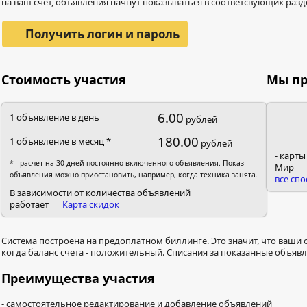
на ваш счет, объявления начнут показываться в соответсвующих разд
Получить логин и пароль
Стоимость участия
Мы п
6.00
1 объявление в день
рублей
180.00
1 объявление в месяц *
рублей
- карты
* - расчет на 30 дней постоянно включенного объявления. Показ
Мир
объявления можно приостановить, например, когда техника занята.
все сп
В зависимости от количества объявлений
работает
Карта скидок
Система построена на предоплатном биллинге. Это значит, что ваши
когда баланс счета - положительный. Списания за показанные объяв
Преимущества участия
- cамостоятельное редактирование и добавление объявлений