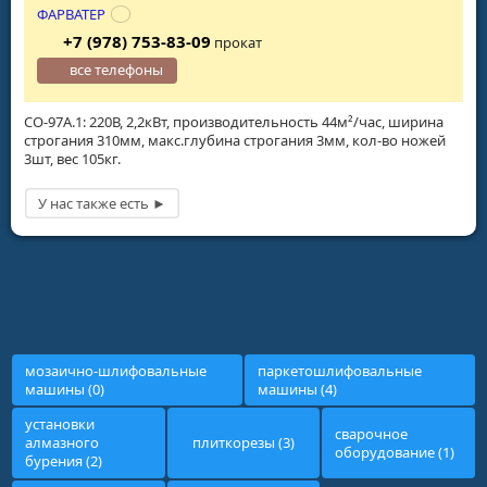
ФАРВАТЕР
+7 (978) 753-83-09
прокат
все телефоны
СО-97А.1: 220В, 2,2кВт, производительность 44м²/час, ширина
строгания 310мм, макс.глубина строгания 3мм, кол-во ножей
3шт, вес 105кг.
мозаично-шлифовальные
паркетошлифовальные
машины (0)
машины (4)
установки
сварочное
алмазного
плиткорезы (3)
оборудование (1)
бурения (2)