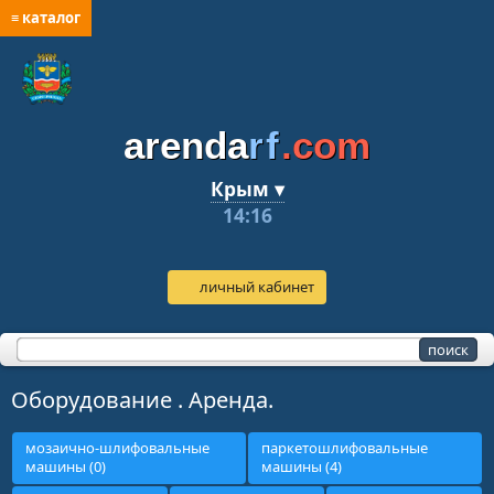
≡ каталог
arenda
rf
.com
Крым ▾
14:16
личный кабинет
Оборудование . Аренда.
мозаично-шлифовальные
паркетошлифовальные
машины (0)
машины (4)