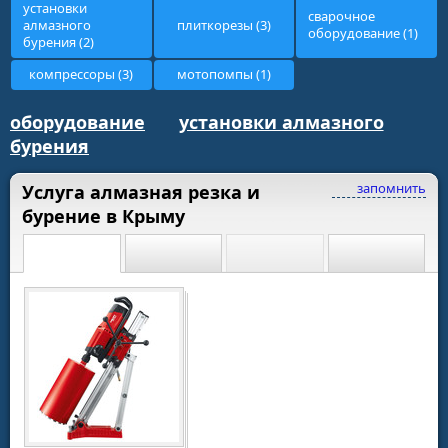
установки
сварочное
алмазного
плиткорезы (3)
оборудование (1)
бурения (2)
компрессоры (3)
мотопомпы (1)
оборудование
установки алмазного
бурения
запомнить
Услуга алмазная резка и
бурение в Крыму