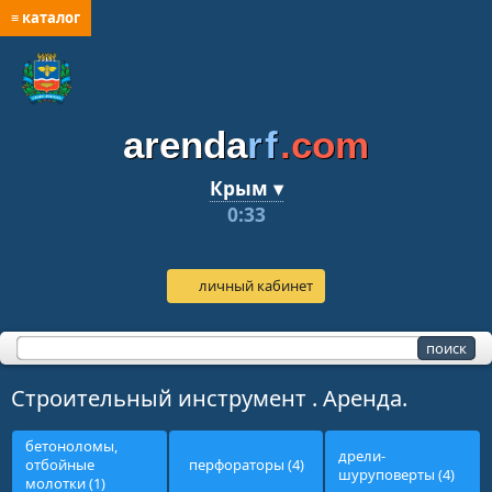
≡ каталог
arenda
rf
.com
Крым ▾
0:33
личный кабинет
Строительный инструмент . Аренда.
бетоноломы,
дрели-
отбойные
перфораторы (4)
шуруповерты (4)
молотки (1)