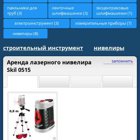
паяльники для
ленточные
зксцентриковые
труб (3)
шлифмашинки (3)
шлифмашинки (1)
электроинструмент (3)
измерительные приборы (7)
нивелиры (8)
строительный инструмент
нивелиры
запомнить
Аренда лазерного нивелира
Skil 0515