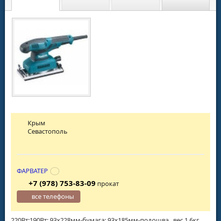
Крым
Севастополь
ФАРВАТЕР
+7 (978) 753-83-09
прокат
все телефоны
220Вт;190Вт; 93х228мм-бумага; 93х185мм-подошва , вес 1,6кг.