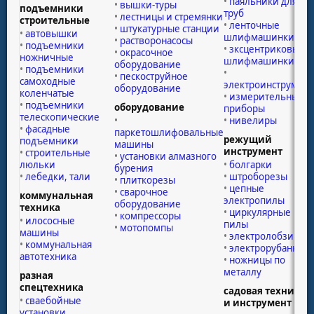
паяльники для
вышки-туры
подъемники
труб
лестницы и стремянки
строительные
ленточные
штукатурные станции
автовышки
шлифмашинки
растворонасосы
подъемники
зксцентриковые
окрасочное
ножничные
шлифмашинки
оборудование
подъемники
пескоструйное
самоходные
электроинструмент
оборудование
коленчатые
измерительные
подъемники
оборудование
приборы
телескопические
нивелиры
фасадные
паркетошлифовальные
режущий
подъемники
машины
инструмент
строительные
установки алмазного
люльки
болгарки
бурения
лебедки, тали
штроборезы
плиткорезы
цепные
сварочное
коммунальная
электропилы
оборудование
техника
циркулярные
компрессоры
илососные
пилы
мотопомпы
машины
электролобзики
коммунальная
электрорубанки
автотехника
ножницы по
металлу
разная
спецтехника
садовая техника
сваебойные
и инструмент
установки