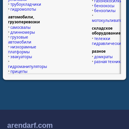
газонокосилки
трубоукладчики
бензокосы
гидромолоты
бензопилы
автомобили,
мотокультиваторы
грузоперевозки
самосвалы
складское
длинномеры
оборудование
грузовые
тележки
автомобили
гидравлические
низкорамные
разное
платформы
эвакуаторы
домкраты
разная техника
гидроманипуляторы
прицепы
arendarf.com