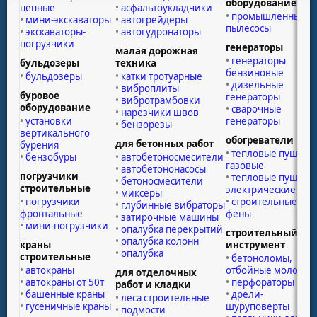
оборудование
цепные
асфальтоукладчики
промышленные
мини-экскаваторы
автогрейдеры
пылесосы
экскаваторы-
автогудронаторы
погрузчики
генераторы
малая дорожная
генераторы
бульдозеры
техника
бензиновые
бульдозеры
катки тротуарные
дизельные
виброплиты
буровое
генераторы
вибротрамбовки
оборудование
сварочные
нарезчики швов
установки
генераторы
бензорезы
вертикального
обогреватели
для бетонных работ
бурения
тепловые пушки
бензобуры
автобетоносмесители
газовые
автобетононасосы
погрузчики
тепловые пушки
бетоносмесители
строительные
электрические
миксеры
погрузчики
строительные
глубинные вибраторы
фронтальные
фены
затирочные машины
мини-погрузчики
опалубка перекрытий
строительный
опалубка колонн
краны
инструмент
опалубка
строительные
бетоноломы,
автокраны
отбойные молотки
для отделочных
автокраны от 50т
перфораторы
работ и кладки
башенные краны
дрели-
леса строительные
гусеничные краны
шуруповерты
подмости