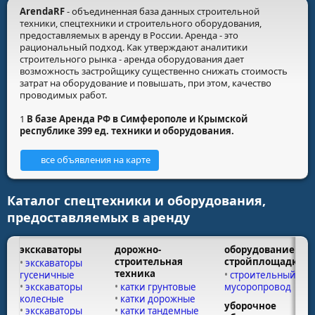
ArendaRF
- объединенная база данных строительной
техники, спецтехники и строительного оборудования,
предоставляемых в аренду в России. Аренда - это
рациональный подход. Как утверждают аналитики
строительного рынка - аренда оборудования дает
возможность застройщику существенно снижать стоимость
затрат на оборудование и повышать, при этом, качество
проводимых работ.
1
В базе Аренда РФ в Симферополе и Крымской
республике 399 ед. техники и оборудования.
все объявления на карте
Каталог спецтехники и оборудования,
предоставляемых в аренду
экскаваторы
дорожно-
оборудование
строительная
стройплощадки
экскаваторы
техника
гусеничные
строительный
экскаваторы
катки грунтовые
мусоропровод
колесные
катки дорожные
уборочное
экскаваторы
катки тандемные