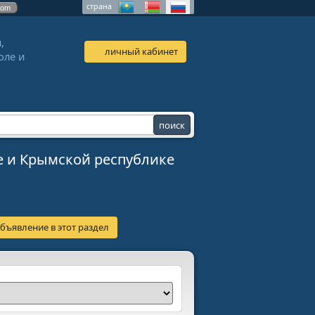
страна
com
,
личный кабинет
оле и
е и Крымской республике
бъявление в этот раздел