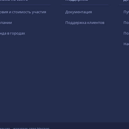
овия и стоимость участия
Документация
Пу
мпании
Поддержка клиентов
По
нда в городах
По
На
жение - издательство Нестор