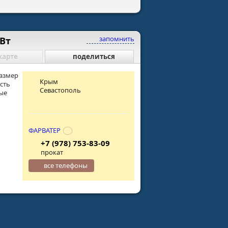
запомнить
Вт
карте
поделиться
размер
Крым
сть
Севастополь
ые
ФАРВАТЕР
+7 (978) 753-83-09
прокат
все телефоны