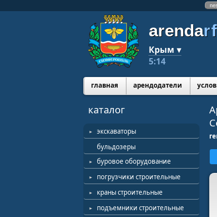
ne
arenda
r
Крым ▾
5:14
главная
арендодатели
услов
каталог
А
С
экскаваторы
г
бульдозеры
буровое оборудование
погрузчики строительные
краны строительные
подъемники строительные