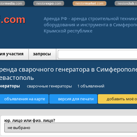
stor
media
.com
nestor
expo
.com
nestor
market
.com
nestor
club
.
f
.com
Аренда РФ - аренда строительной техники
оборудования и инструмента в Симфероп
Крымской республике
ия участия
запросы
ренда сварочного генератора в Симферопол
евастополь
енераторы
сварочные генераторы
1 объявлений
объявления на карте
версия для печати
добавить моё о
юр. лицо или физ. лицо?