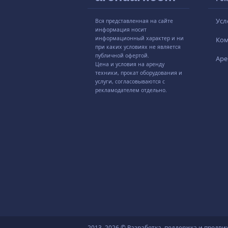
Усл
Вся представленная на сайте
информация носит
информационный характер и ни
Ко
при каких условиях не является
публичной офертой.
Аре
Цена и условия на аренду
техники, прокат оборудования и
услуги, согласовываются с
рекламодателем отдельно.
2013–2026 © Разработка, поддержка и продви