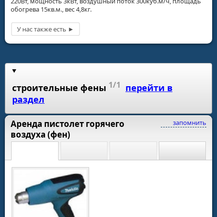
220Вт, мощность 3кВт, воздушный поток 300куб.м/ч, площадь
обогрева 15кв.м., вес 4,8кг.
1/1
строительные фены
перейти в
раздел
Аренда пистолет горячего
запомнить
воздуха (фен)