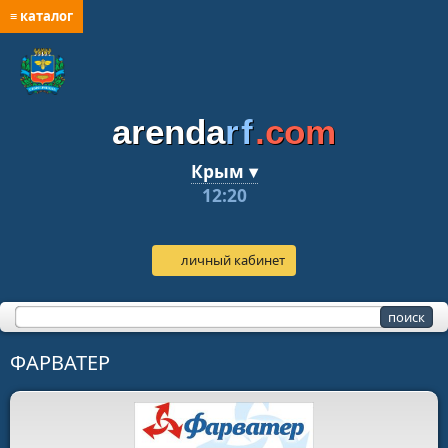
≡ каталог
arenda
rf
.com
Крым ▾
12:20
личный кабинет
ФАРВАТЕР