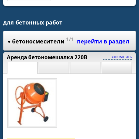
для бетонных работ
1/1
бетоносмесители
перейти в раздел
Аренда бетономешалка 220В
запомнить